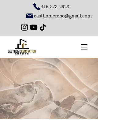
416-878-2928
easthomereno@gmail.com